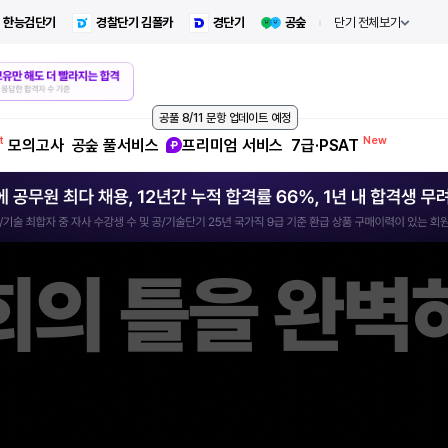
한능검단기
경찰단기 김폴카
경단기
공숲
단기 전체보기
공풀 8/11 문항 업데이트 예정
모의고사
공숲 풀서비스
프리미엄 서비스
7급·PSAT