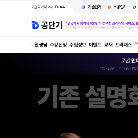
기술단기
소방단기
7급 지방직
D-86
선생님
수강신청
수험정보
이벤트
교재
프리패스